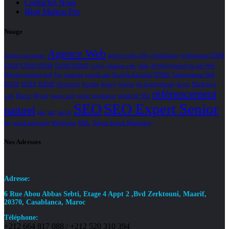
Contactez Nous
Blog Maison Pro
Nuage
Agence Web
Agence au maroc
agence web à fès
certification
certification CISSP
CISSP
CISSP-ISSAP
CISSP-ISSMP
cours
création web
culte
développement de site Web
Développement web
Fes
français
google ads
Google Adwords
HTML
hébergement Web
ISSAP
ISSEP
ISSMP
Javascript
Joomla
Jquery
langue
les homophones
leçon
Marketing
référencement
web
Maroc
Mysql
pages web
projet graphique
publicité Web
SEO
SEO Expert Senior
naturel
sais
sait
savoir
ses
social networks
Wordpress
XML
Yahoo Search Marketing
Nos Adresses
Adresse:
6 Rue Abou Abbas Sebti, Etage 4 Appt 2 ,Bvd Zerktouni, Maarif,
20370, Casablanca, Maroc
Téléphone:
+212 664 817 088 / +212 520 310 394