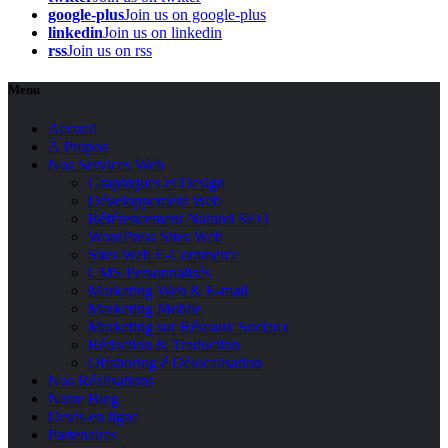
google-plus
Join us on google-plus
linkedin
Join us on linkedin
rss
Join us on rss
Menu
Accueil
À Propos
Nos Services Web
Graphiques et Design
Développement Web
Référencement Naturel SEO
WordPress Sites Web
Sites Web E-Commerce
CMS Personnalisés
Marketing Web & E-mail
Marketing Mobile
Marketing sur Réseaux Sociaux
Rédaction & Traduction
Offshoring é Délocalisation
Nos Réalisations
Notre Blog
Devis en ligne
Partenaires