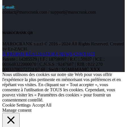
E-mail:
contact@marocrank.com / support@marocrank.com
MAROCRANK QR
MAROCRANK s.a.r.l © 2016 - 2024 All Rights Reserved. Created
by Ez-ZACH.
À PROPOS
RÉALISATIONS
NEWS
CONTACT
Patente : 14285579 | I.F : 18798997 | R.C : 50037 | ICE :
001648322000070 | C.N.S.S : 9247687 | RIB : 022 270
00033700272724 97 68 | Swift : SGMBMAMC XXX
Nous utilisons des cookies sur notre site Web pour vous offrir
l'expérience la plus pertinente en mémorisant vos préférences et en
répétant vos visites. En cliquant sur « Tout accepter », vous
consentez à l'utilisation de TOUS les cookies. Cependant, vous
pouvez visiter les « Paramètres des cookies » pour fournir un
consentement contrôlé.
Cookie Settings
Accept All
Manage consent