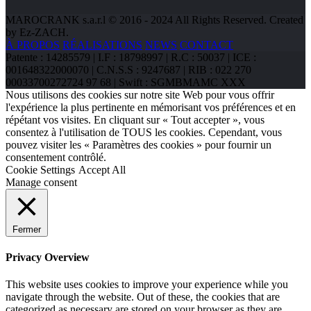
MAROCRANK s.a.r.l © 2016 - 2024 All Rights Reserved. Created
by Ez-ZACH.
À PROPOS
RÉALISATIONS
NEWS
CONTACT
Patente : 14285579 | I.F : 18798997 | R.C : 50037 | ICE :
001648322000070 | C.N.S.S : 9247687 | RIB : 022 270
00033700272724 97 68 | Swift : SGMBMAMC XXX
Nous utilisons des cookies sur notre site Web pour vous offrir
l'expérience la plus pertinente en mémorisant vos préférences et en
répétant vos visites. En cliquant sur « Tout accepter », vous
consentez à l'utilisation de TOUS les cookies. Cependant, vous
pouvez visiter les « Paramètres des cookies » pour fournir un
consentement contrôlé.
Cookie Settings
Accept All
Manage consent
Fermer
Privacy Overview
This website uses cookies to improve your experience while you
navigate through the website. Out of these, the cookies that are
categorized as necessary are stored on your browser as they are