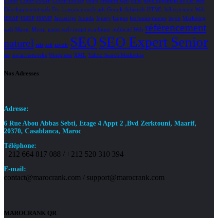
CISSP
CISSP-ISSAP
CISSP-ISSMP
cours
création web
culte
développement de site Web
Développement web
Fes
français
google ads
Google Adwords
HTML
hébergement Web
ISSAP
ISSEP
ISSMP
Javascript
Joomla
Jquery
langue
les homophones
leçon
Marketing
référencement
web
Maroc
Mysql
pages web
projet graphique
publicité Web
SEO
SEO Expert Senior
naturel
sais
sait
savoir
ses
social networks
Wordpress
XML
Yahoo Search Marketing
Nos Adresses
Adresse:
6 Rue Abou Abbas Sebti, Etage 4 Appt 2 ,Bvd Zerktouni, Maarif,
20370, Casablanca, Maroc
Téléphone:
+212 664 817 088 / +212 520 310 394
E-mail:
contact@marocrank.com / support@marocrank.com
MAROCRANK QR