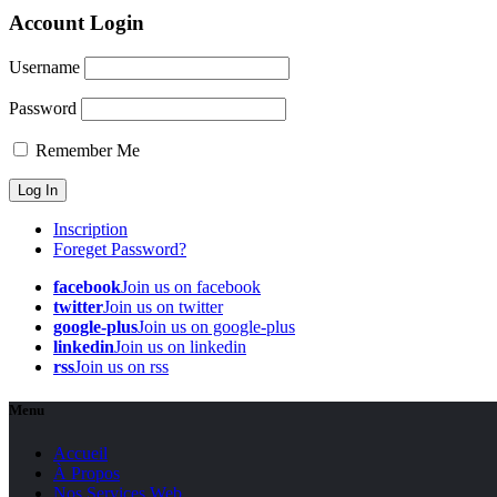
Account Login
Username
Password
Remember Me
Inscription
Foreget Password?
facebook
Join us on facebook
twitter
Join us on twitter
google-plus
Join us on google-plus
linkedin
Join us on linkedin
rss
Join us on rss
Menu
Accueil
À Propos
Nos Services Web