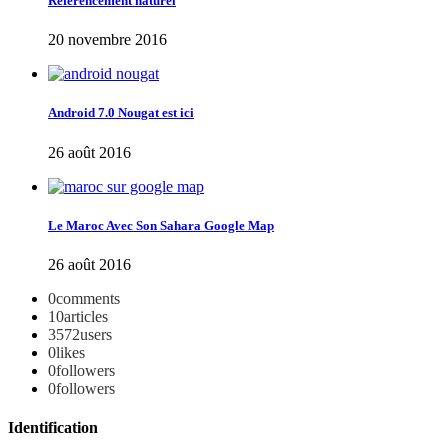
Référencement naturel
20 novembre 2016
Android 7.0 Nougat est ici
26 août 2016
Le Maroc Avec Son Sahara Google Map
26 août 2016
0
comments
10
articles
3572
users
0
likes
0
followers
0
followers
Identification