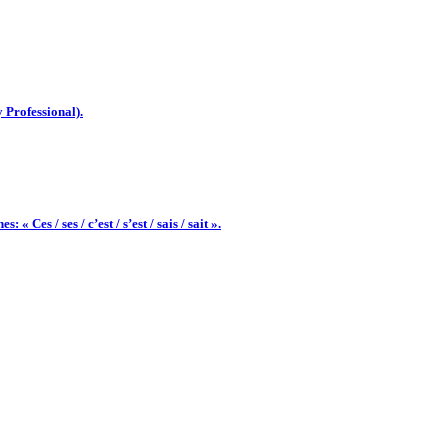
 Professional).
 Ces / ses / c’est / s’est / sais / sait ».