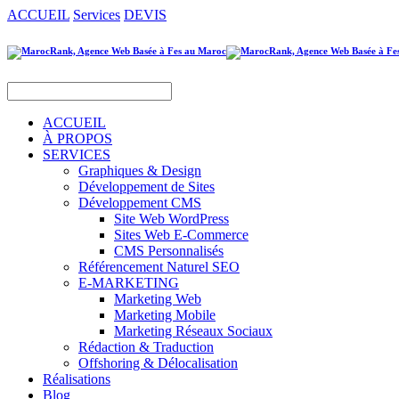
ACCUEIL
Services
DEVIS
ACCUEIL
À PROPOS
SERVICES
Graphiques & Design
Développement de Sites
Développement CMS
Site Web WordPress
Sites Web E-Commerce
CMS Personnalisés
Référencement Naturel SEO
E-MARKETING
Marketing Web
Marketing Mobile
Marketing Réseaux Sociaux
Rédaction & Traduction
Offshoring & Délocalisation
Réalisations
Blog