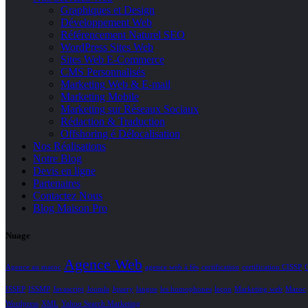
Graphiques et Design
Développement Web
Référencement Naturel SEO
WordPress Sites Web
Sites Web E-Commerce
CMS Personnalisés
Marketing Web & E-mail
Marketing Mobile
Marketing sur Réseaux Sociaux
Rédaction & Traduction
Offshoring é Délocalisation
Nos Réalisations
Notre Blog
Devis en ligne
Partenaires
Contactez Nous
Blog Maison Pro
Nuage
Agence Web
Agence au maroc
agence web à fès
certification
certification CISSP
ISSEP
ISSMP
Javascript
Joomla
Jquery
langue
les homophones
leçon
Marketing web
Maroc
Wordpress
XML
Yahoo Search Marketing