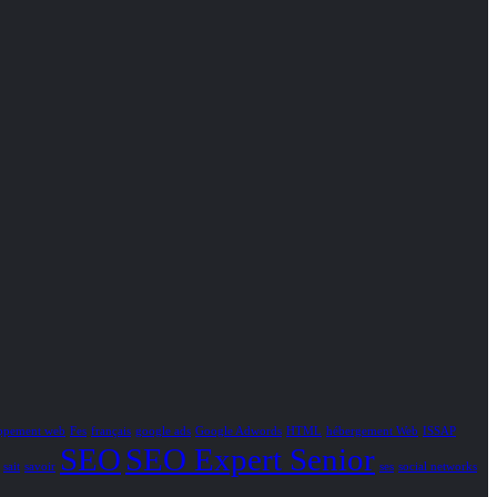
ppement web
Fes
français
google ads
Google Adwords
HTML
hébergement Web
ISSAP
SEO
SEO Expert Senior
sait
savoir
ses
social networks