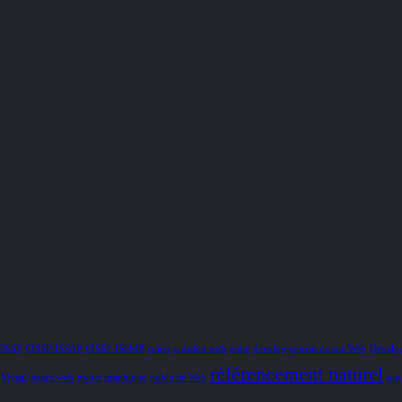
CISSP
CISSP-ISSAP
CISSP-ISSMP
cours
création web
culte
développement de site Web
Dévelo
référencement naturel
Mysql
pages web
projet graphique
publicité Web
sais